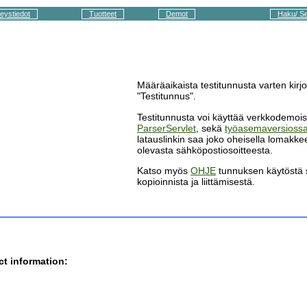
eystiedot
Tuotteet
Demot
Haku/ S
Määräaikaista testitunnusta varten kirjo
"Testitunnus".
Testitunnusta voi käyttää verkkodemoi
ParserServlet
, sekä
työasemaversioss
latauslinkin saa joko oheisella lomakkee
olevasta sähköpostiosoitteesta.
Katso myös
OHJE
tunnuksen käytöstä s
kopioinnista ja liittämisestä.
ct information: