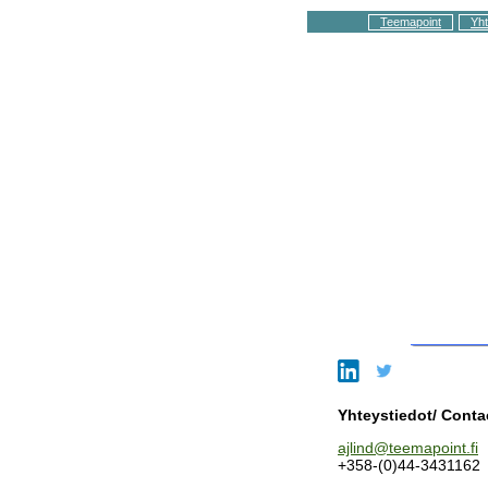
Teemapoint
Yht
Yhteystiedot/ Conta
ajlind@teemapoint.fi
+358-(0)44-3431162