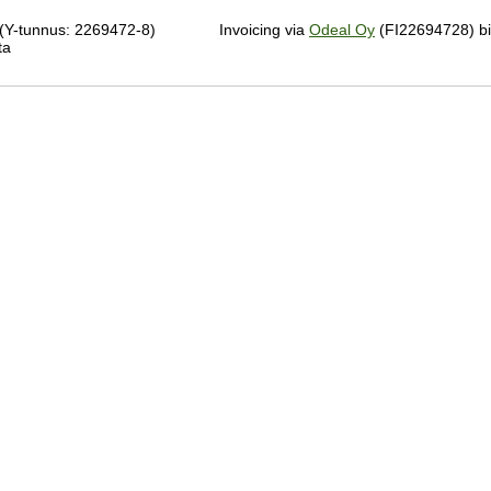
(Y-tunnus: 2269472-8)
Invoicing via
Odeal Oy
(FI22694728) bil
ta