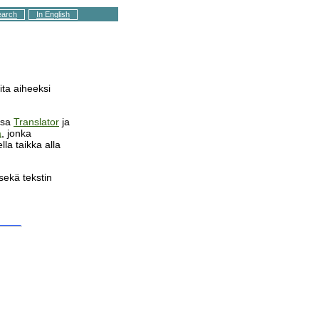
earch
In English
ita aiheeksi
ssa
Translator
ja
a
, jonka
lla taikka alla
ekä tekstin